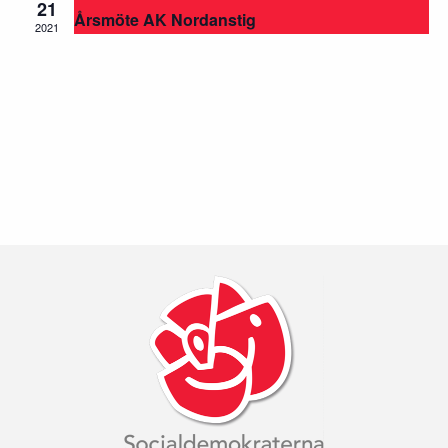
21
Årsmöte AK Nordanstig
2021