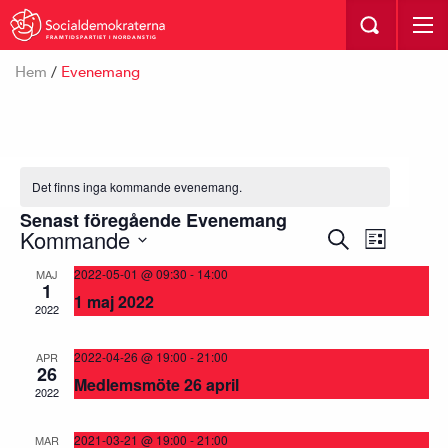
FRAMTIDSPARTIET I NORDANSTIG
Hem
/
Evenemang
Det finns inga kommande evenemang.
Senast föregående Evenemang
Kommande
Evenemang
Evenem
Sök
Lista
vynavig
Search
Välj
2022-05-01 @ 09:30
-
14:00
MAJ
1
and
datum.
1 maj 2022
2022
Views
Navigation
2022-04-26 @ 19:00
-
21:00
APR
26
Medlemsmöte 26 april
2022
2021-03-21 @ 19:00
-
21:00
MAR